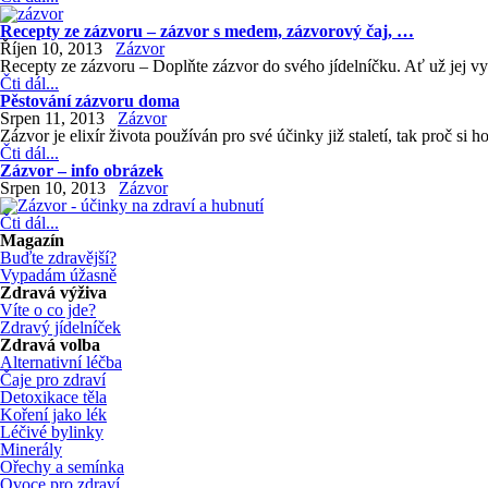
Recepty ze zázvoru – zázvor s medem, zázvorový čaj, …
Říjen 10, 2013
Zázvor
Recepty ze zázvoru – Doplňte zázvor do svého jídelníčku. Ať už jej vy
Čti dál...
Pěstování zázvoru doma
Srpen 11, 2013
Zázvor
Zázvor je elixír života používán pro své účinky již staletí, tak proč si
Čti dál...
Zázvor – info obrázek
Srpen 10, 2013
Zázvor
Čti dál...
Magazín
Buďte zdravější?
Vypadám úžasně
Zdravá výživa
Víte o co jde?
Zdravý jídelníček
Zdravá volba
Alternativní léčba
Čaje pro zdraví
Detoxikace těla
Koření jako lék
Léčivé bylinky
Minerály
Ořechy a semínka
Ovoce pro zdraví