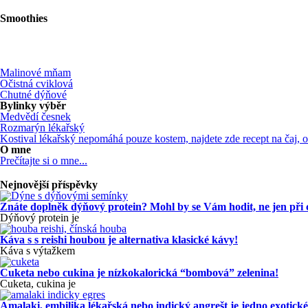
Smoothies
Malinové mňam
Očistná cviklová
Chutné dýňové
Bylinky výběr
Medvědí česnek
Rozmarýn lékařský
Kostival lékařský nepomáhá pouze kostem, najdete zde recept na čaj,
O mne
Prečítajte si o mne...
Nejnovější příspěvky
Znáte doplněk dýňový protein? Mohl by se Vám hodit, ne jen při
Dýňový protein je
Káva s s reishi houbou je alternativa klasické kávy!
Káva s výtažkem
Cuketa nebo cukina je nízkokalorická “bombová” zelenina!
Cuketa, cukina je
Amalaki, embilika lékařská nebo indický angrešt je jedno exotické