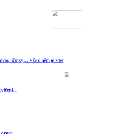
 odvar, účinky… Vše o něm je zde!
 cvičení…
 ovoce.