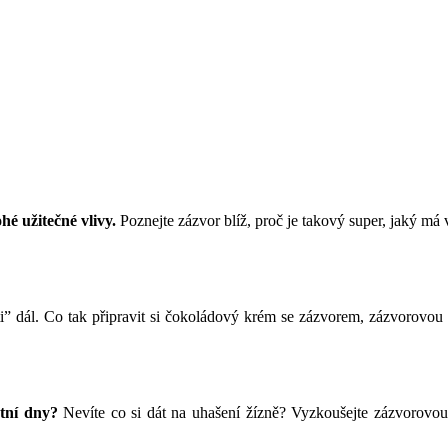
é užitečné vlivy.
Poznejte zázvor blíž, proč je takový super, jaký má vl
i” dál. Co tak připravit si čokoládový krém se zázvorem, zázvorovou
etní dny?
Nevíte co si dát na uhašení žízně? Vyzkoušejte zázvorovou