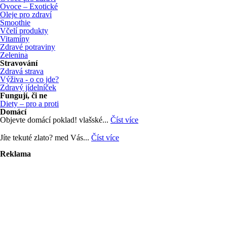
Ovoce – Exotické
Oleje pro zdraví
Smoothie
Včelí produkty
Vitamíny
Zdravé potraviny
Zelenina
Stravování
Zdravá strava
Výživa - o co jde?
Zdravý jídelníček
Fungují, či ne
Diety – pro a proti
Domácí
Objevte domácí poklad! vlašské...
Číst více
Jíte tekuté zlato? med Vás...
Číst více
Reklama