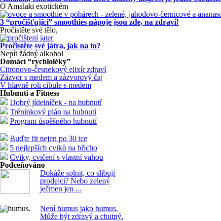
O Amalaki exotickém
3 “pročišťující” smoothies nápoje jsou zde, na zdraví!
Pročistěte své tělo,
Pročistěte své játra, jak na to?
Nepít žádný alkohol
Domácí “rychloléky”
Citronovo-česnekový elixír zdraví
Zázvor s medem a zázvorový čaj
V hlavně roli cibule s medem
Hubnuti a Fitness
Dobrý jídelníček - na hubnutí
Tréninkový plán na hubnutí
Program úspěšného hubnutí
Buďte fit nejen po 30 tce
5 nejlepších cviků na břicho
Cviky, cvičení s vlastní vahou
Podceňováno
Dokáže splnit, co slibují
prodejci? Nebo zelený
ječmen jen ...
Není humus jako humus.
Může být zdravý a chutný.