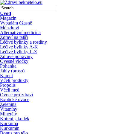
Úvod
Magazín
Vypadám úžasně
Mé zdraví
Alternativní medicína
Zdraví na talíři
Léčivé bylinky a rostliny
Léčivé bylinky A-K
Léčivé bylinky L-Z
Zdravé potraviny
Ovesné vločky
Pohanka
Jáhly (proso)
Kamut
Včelí produkty
Propolis
Včelí med
Ovoce pro zdraví
Exotické ovoce
Zelenina
Vitamíny
Minerály
Koření jako lék
Kurkuma
Kurkumin
Bonus pro tělo