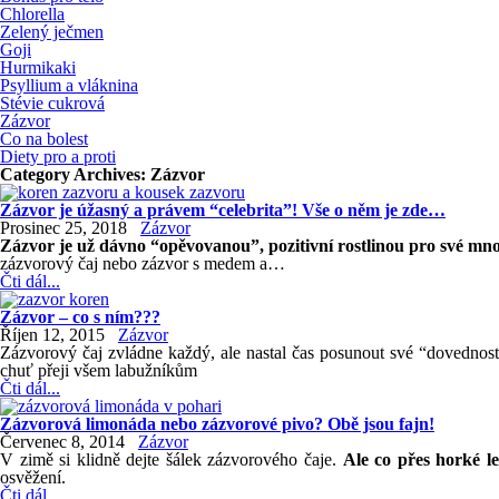
Chlorella
Zelený ječmen
Goji
Hurmikaki
Psyllium a vláknina
Stévie cukrová
Zázvor
Co na bolest
Diety pro a proti
Category Archives:
Zázvor
Zázvor je úžasný a právem “celebrita”! Vše o něm je zde…
Prosinec 25, 2018
Zázvor
Zázvor je už dávno “opěvovanou”, pozitivní rostlinou pro své mnoh
zázvorový čaj nebo zázvor s medem a…
Čti dál...
Zázvor – co s ním???
Říjen 12, 2015
Zázvor
Zázvorový čaj zvládne každý, ale nastal čas posunout své “dovednost
chuť přeji všem labužníkům
Čti dál...
Zázvorová limonáda nebo zázvorové pivo? Obě jsou fajn!
Červenec 8, 2014
Zázvor
V zimě si klidně dejte šálek zázvorového čaje.
Ale co přes horké l
osvěžení.
Čti dál...