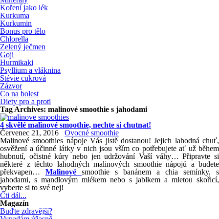
Koření jako lék
Kurkuma
Kurkumin
Bonus pro tělo
Chlorella
Zelený ječmen
Goji
Hurmikaki
Psyllium a vláknina
Stévie cukrová
Zázvor
Co na bolest
Diety pro a proti
Tag Archives:
malinové smoothie s jahodami
4 skvělé malinové smoothie, nechte si chutnat!
Červenec 21, 2016
Ovocné smoothie
Malinové smoothies nápoje Vás jistě dostanou! Jejich lahodná chuť,
osvěžení a účinné látky v nich jsou vším co potřebujete ať už během
hubnutí, očistné kúry nebo jen udržování Vaší váhy… Připravte si
některé z těchto lahodných malinových smoothie nápojů a budete
překvapen…
Malinové
smoothie s banánem a chia semínky, s
jahodami, s mandlovým mlékem nebo s jablkem a mletou skořicí,
vyberte si to své nej!
Čti dál...
Magazín
Buďte zdravější?
Vypadám úžasně