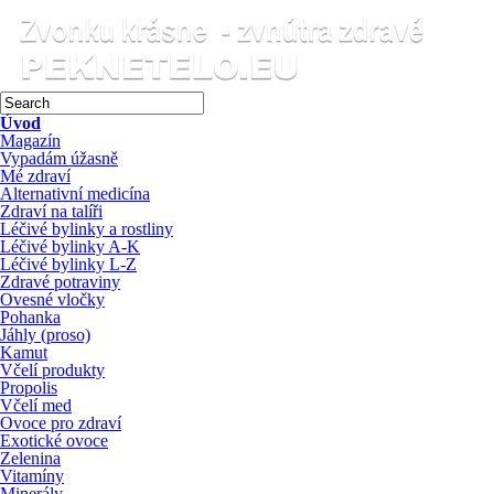
Úvod
Magazín
Vypadám úžasně
Mé zdraví
Alternativní medicína
Zdraví na talíři
Léčivé bylinky a rostliny
Léčivé bylinky A-K
Léčivé bylinky L-Z
Zdravé potraviny
Ovesné vločky
Pohanka
Jáhly (proso)
Kamut
Včelí produkty
Propolis
Včelí med
Ovoce pro zdraví
Exotické ovoce
Zelenina
Vitamíny
Minerály