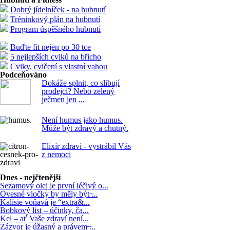
Dobrý jídelníček - na hubnutí
Tréninkový plán na hubnutí
Program úspěšného hubnutí
Buďte fit nejen po 30 tce
5 nejlepších cviků na břicho
Cviky, cvičení s vlastní vahou
Podceňováno
Dokáže splnit, co slibují
prodejci? Nebo zelený
ječmen jen ...
Není humus jako humus.
Může být zdravý a chutný.
Elixír zdraví - vystrábil Vás
z nemoci
Dnes - nejčtenější
Sezamový olej je první léčivý o...
Ovesné vločky by měly být ̶...
Kalísie voňavá je “extra&...
Bobkový list – účinky, ča...
Kel – ať Vaše zdraví není...
Zázvor je úžasný a právem ̶...