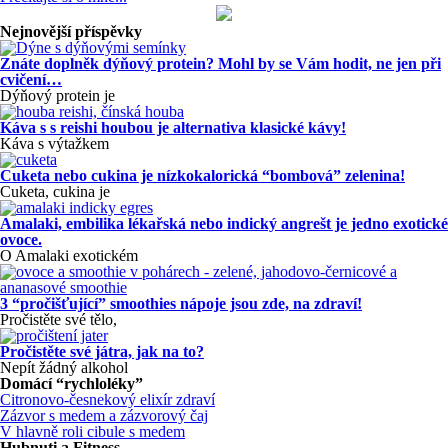
Nejnovější příspěvky
Znáte doplněk dýňový protein? Mohl by se Vám hodit, ne jen při
cvičení…
Dýňový protein je
Káva s s reishi houbou je alternativa klasické kávy!
Káva s výtažkem
Cuketa nebo cukina je nízkokalorická “bombová” zelenina!
Cuketa, cukina je
Amalaki, embilika lékařská nebo indický angrešt je jedno exotické
ovoce.
O Amalaki exotickém
3 “pročišťující” smoothies nápoje jsou zde, na zdraví!
Pročistěte své tělo,
Pročistěte své játra, jak na to?
Nepít žádný alkohol
Domácí “rychloléky”
Citronovo-česnekový elixír zdraví
Zázvor s medem a zázvorový čaj
V hlavně roli cibule s medem
Hubnuti a Fitness