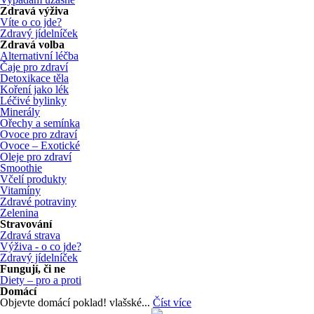
Zdravá výživa
Víte o co jde?
Zdravý jídelníček
Zdravá volba
Alternativní léčba
Čaje pro zdraví
Detoxikace těla
Koření jako lék
Léčivé bylinky
Minerály
Ořechy a semínka
Ovoce pro zdraví
Ovoce – Exotické
Oleje pro zdraví
Smoothie
Včelí produkty
Vitamíny
Zdravé potraviny
Zelenina
Stravování
Zdravá strava
Výživa - o co jde?
Zdravý jídelníček
Fungují, či ne
Diety – pro a proti
Domácí
Objevte domácí poklad! vlašské...
Číst více