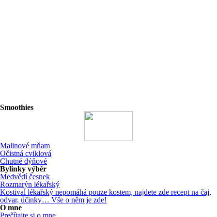
Smoothies
Malinové mňam
Očistná cviklová
Chutné dýňové
Bylinky výběr
Medvědí česnek
Rozmarýn lékařský
Kostival lékařský nepomáhá pouze kostem, najdete zde recept na čaj,
odvar, účinky… Vše o něm je zde!
O mne
Prečítajte si o mne...