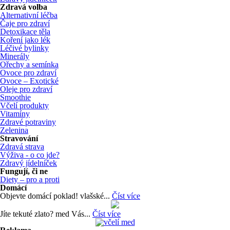
Zdravá volba
Alternativní léčba
Čaje pro zdraví
Detoxikace těla
Koření jako lék
Léčivé bylinky
Minerály
Ořechy a semínka
Ovoce pro zdraví
Ovoce – Exotické
Oleje pro zdraví
Smoothie
Včelí produkty
Vitamíny
Zdravé potraviny
Zelenina
Stravování
Zdravá strava
Výživa - o co jde?
Zdravý jídelníček
Fungují, či ne
Diety – pro a proti
Domácí
Objevte domácí poklad! vlašské...
Číst více
Jíte tekuté zlato? med Vás...
Číst více