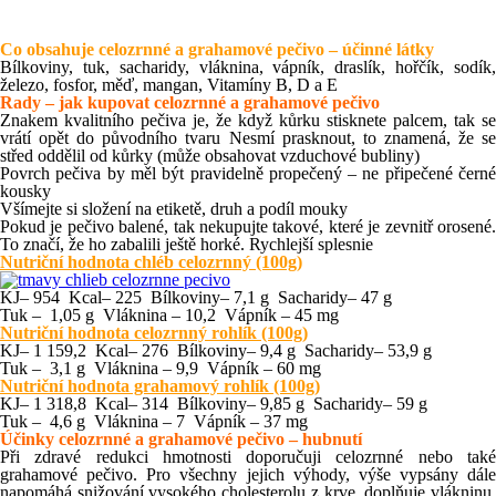
Co obsahuje celozrnné a grahamové pečivo – účinné látky
Bílkoviny, tuk, sacharidy, vláknina, vápník, draslík, hořčík, sodík,
železo, fosfor, měď, mangan, Vitamíny B, D a E
Rady – jak kupovat celozrnné a grahamové pečivo
Znakem kvalitního pečiva je, že když kůrku stisknete palcem, tak se
vrátí opět do původního tvaru Nesmí prasknout, to znamená, že se
střed oddělil od kůrky (může obsahovat vzduchové bubliny)
Povrch pečiva by měl být pravidelně propečený – ne připečené černé
kousky
Všímejte si složení na etiketě, druh a podíl mouky
Pokud je pečivo balené, tak nekupujte takové, které je zevnitř orosené.
To značí, že ho zabalili ještě horké. Rychlejší splesnie
Nutriční hodnota chléb celozrnný (100g)
KJ– 954 Kcal– 225 Bílkoviny– 7,1 g Sacharidy– 47 g
Tuk – 1,05 g Vláknina – 10,2 Vápník – 45 mg
Nutriční hodnota celozrnný rohlík (100g)
KJ– 1 159,2 Kcal– 276 Bílkoviny– 9,4 g Sacharidy– 53,9 g
Tuk – 3,1 g Vláknina – 9,9 Vápník – 60 mg
Nutriční hodnota grahamový rohlík (100g)
KJ– 1 318,8 Kcal– 314 Bílkoviny– 9,85 g Sacharidy– 59 g
Tuk – 4,6 g Vláknina – 7 Vápník – 37 mg
Účinky celozrnné a grahamové pečivo – hubnutí
Při zdravé redukci hmotnosti doporučuji celozrnné nebo také
grahamové pečivo. Pro všechny jejich výhody, výše vypsány dále
napomáhá snižování vysokého cholesterolu z krve, doplňuje vlákninu,