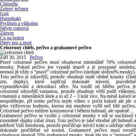
Chlorella
Zelený ječmen
Goji
Hurmikaki
Psyllium a vláknina
Stévie cukrová
Zázvor
Co na bolest
Diety pro a proti
Celozrnný chléb, pečivo a grahamové pečivo
Září 30, 2015
Pečivo
Pravé celozrnné pečivo musí obsahovat minimálně 70% celozrnné
mouky. Pokud pečivo jen vypadá tmavě a je posypané semínky,
nemusí jít vždy o “pravé” celozrnné pečivo (sledujte složení% mouky).
Toto pečivo je zdravější, protože obsahuje malé obilné kousky (části
zrn, slupky), které zajišťují dokonalé trávení, pravidelné
vyprazdňování a detoxikaci střev. Na rozdíl od bílého pečiva je
celozrnné zdravější variantou, protože obsahuje větší podíl vlákniny,
vitaminů a minerálních látek a to až 2 – 3 krát více. Na méně kalorií se
nespoléhejte, při tomto pečivu nejde vůbec o počet kalorií ale jde o
jeho výživovou hodnotu, kterou má mnohem vyšší než bílé pečivo.
Celozrnné pečivo můžete konzumovat i během hubnutí, ale opatrně…
Grahamové pečivo se vyrábí z celozrnné mouky v níž se nacházejí i
rozemleté ​​slupky (obal zrna). Toto pečivo je také vhodné při hubnutí a
udržení Vaší hmotnosti, protože pročišťuje trávicí trakt a udržuje střeva
dokonale pročištěné od toxinů. Grahamové pečivo musí rovněž
obsahovat alespoň 70% grahamové mouky, jinak jde jen o “nepravé” a