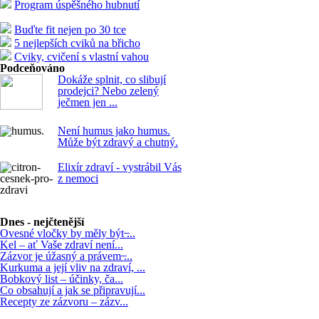
Program úspěšného hubnutí
Buďte fit nejen po 30 tce
5 nejlepších cviků na břicho
Cviky, cvičení s vlastní vahou
Podceňováno
Dokáže splnit, co slibují
prodejci? Nebo zelený
ječmen jen ...
Není humus jako humus.
Může být zdravý a chutný.
Elixír zdraví - vystrábil Vás
z nemoci
Dnes - nejčtenější
Ovesné vločky by měly být ̶...
Kel – ať Vaše zdraví není...
Zázvor je úžasný a právem ̶...
Kurkuma a její vliv na zdraví, ...
Bobkový list – účinky, ča...
Co obsahují a jak se připravují...
Recepty ze zázvoru – zázv...