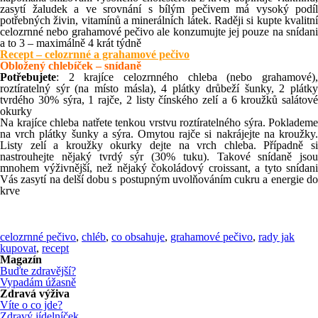
zasytí žaludek a ve srovnání s bílým pečivem má vysoký podíl
potřebných živin, vitamínů a minerálních látek. Raději si kupte kvalitní
celozrnné nebo grahamové pečivo ale konzumujte jej pouze na snídani
a to 3 – maximálně 4 krát týdně
Recept – celozrnné a grahamové pečivo
Obložený chlebíček – snídaně
Potřebujete
: 2 krajíce celozrnného chleba (nebo grahamové),
roztíratelný sýr (na místo másla), 4 plátky drůbeží šunky, 2 plátky
tvrdého 30% sýra, 1 rajče, 2 listy čínského zelí a 6 kroužků salátové
okurky
Na krajíce chleba natřete tenkou vrstvu roztíratelného sýra. Poklademe
na vrch plátky šunky a sýra. Omytou rajče si nakrájejte na kroužky.
Listy zelí a kroužky okurky dejte na vrch chleba. Případně si
nastrouhejte nějaký tvrdý sýr (30% tuku). Takové snídaně jsou
mnohem výživnější, než nějaký čokoládový croissant, a tyto snídani
Vás zasytí na delší dobu s postupným uvolňováním cukru a energie do
krve
celozrnné pečivo
,
chléb
,
co obsahuje
,
grahamové pečivo
,
rady jak
kupovat
,
recept
Magazín
Buďte zdravější?
Vypadám úžasně
Zdravá výživa
Víte o co jde?
Zdravý jídelníček