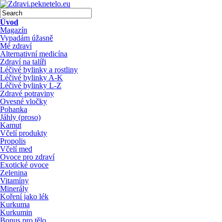
Úvod
Magazín
Vypadám úžasně
Mé zdraví
Alternativní medicína
Zdraví na talíři
Léčivé bylinky a rostliny
Léčivé bylinky A-K
Léčivé bylinky L-Z
Zdravé potraviny
Ovesné vločky
Pohanka
Jáhly (proso)
Kamut
Včelí produkty
Propolis
Včelí med
Ovoce pro zdraví
Exotické ovoce
Zelenina
Vitamíny
Minerály
Koření jako lék
Kurkuma
Kurkumin
Bonus pro tělo