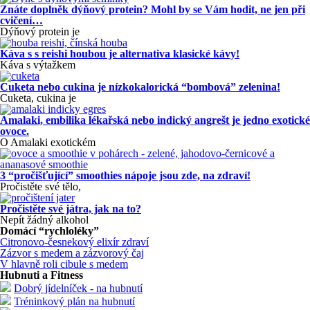
Znáte doplněk dýňový protein? Mohl by se Vám hodit, ne jen při
cvičení…
Dýňový protein je
Káva s s reishi houbou je alternativa klasické kávy!
Káva s výtažkem
Cuketa nebo cukina je nízkokalorická “bombová” zelenina!
Cuketa, cukina je
Amalaki, embilika lékařská nebo indický angrešt je jedno exotické
ovoce.
O Amalaki exotickém
3 “pročišťující” smoothies nápoje jsou zde, na zdraví!
Pročistěte své tělo,
Pročistěte své játra, jak na to?
Nepít žádný alkohol
Domácí “rychloléky”
Citronovo-česnekový elixír zdraví
Zázvor s medem a zázvorový čaj
V hlavně roli cibule s medem
Hubnuti a Fitness
Dobrý jídelníček - na hubnutí
Tréninkový plán na hubnutí