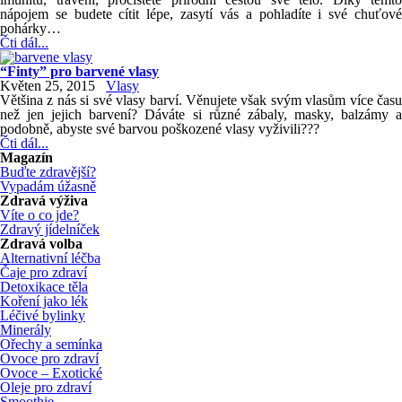
nápojem se budete cítit lépe, zasytí vás a pohladíte i své chuťové
pohárky…
Čti dál...
“Finty” pro barvené vlasy
Květen 25, 2015
Vlasy
Většina z nás si své vlasy barví. Věnujete však svým vlasům více času
než jen jejich barvení? Dáváte si různé zábaly, masky, balzámy a
podobně, abyste své barvou poškozené vlasy vyživili???
Čti dál...
Magazín
Buďte zdravější?
Vypadám úžasně
Zdravá výživa
Víte o co jde?
Zdravý jídelníček
Zdravá volba
Alternativní léčba
Čaje pro zdraví
Detoxikace těla
Koření jako lék
Léčivé bylinky
Minerály
Ořechy a semínka
Ovoce pro zdraví
Ovoce – Exotické
Oleje pro zdraví
Smoothie