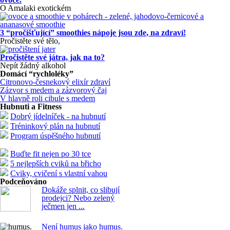
O Amalaki exotickém
3 “pročišťující” smoothies nápoje jsou zde, na zdraví!
Pročistěte své tělo,
Pročistěte své játra, jak na to?
Nepít žádný alkohol
Domácí “rychloléky”
Citronovo-česnekový elixír zdraví
Zázvor s medem a zázvorový čaj
V hlavně roli cibule s medem
Hubnuti a Fitness
Dobrý jídelníček - na hubnutí
Tréninkový plán na hubnutí
Program úspěšného hubnutí
Buďte fit nejen po 30 tce
5 nejlepších cviků na břicho
Cviky, cvičení s vlastní vahou
Podceňováno
Dokáže splnit, co slibují
prodejci? Nebo zelený
ječmen jen ...
Není humus jako humus.