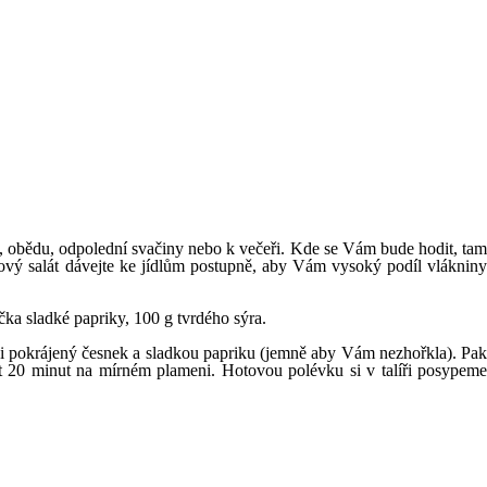
ni, obědu, odpolední svačiny nebo k večeři. Kde se Vám bude hodit, tam
vkový salát dávejte ke jídlům postupně, aby Vám vysoký podíl vlákniny
ička sladké papriky, 100 g tvrdého sýra.
čte i pokrájený česnek a sladkou papriku (jemně aby Vám nezhořkla). Pak
vařit 20 minut na mírném plameni. Hotovou polévku si v talíři posypeme