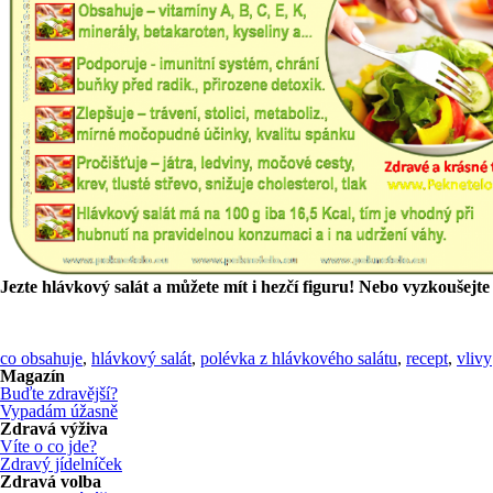
Jezte hlávkový salát a můžete mít i hezčí figuru! Nebo vyzkoušejte 
co obsahuje
,
hlávkový salát
,
polévka z hlávkového salátu
,
recept
,
vlivy
Magazín
Buďte zdravější?
Vypadám úžasně
Zdravá výživa
Víte o co jde?
Zdravý jídelníček
Zdravá volba