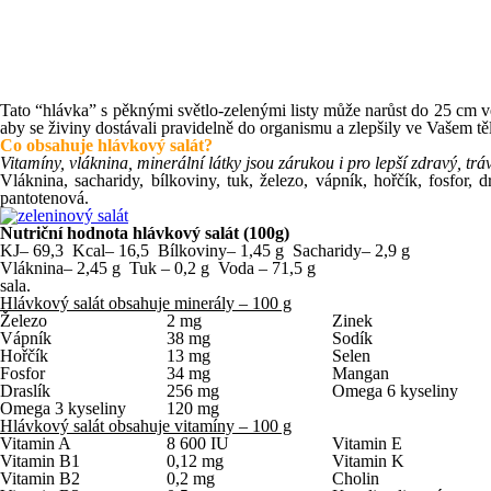
Tato “hlávka” s pěknými světlo-zelenými listy může narůst do 25 cm vel
aby se živiny dostávali pravidelně do organismu a zlepšily ve Vašem těl
Co obsahuje hlávkový salát?
Vitamíny, vláknina, minerální látky jsou zárukou i pro lepší zdravý, tr
Vláknina, sacharidy, bílkoviny, tuk, železo, vápník, hořčík, fosfor,
pantotenová.
Nutriční hodnota hlávkový salát (100g)
KJ– 69,3 Kcal– 16,5 Bílkoviny– 1,45 g Sacharidy– 2,9 g
Vláknina– 2,45 g Tuk – 0,2 g Voda – 71,5 g
sala.
Hlávkový salát obsahuje minerály – 100 g
Železo
2 mg
Zinek
Vápník
38 mg
Sodík
Hořčík
13 mg
Selen
Fosfor
34 mg
Mangan
Draslík
256 mg
Omega 6 kyseliny
Omega 3 kyseliny
120 mg
Hlávkový salát obsahuje vitamíny – 100 g
Vitamin A
8 600 IU
Vitamin E
Vitamin B1
0,12 mg
Vitamin K
Vitamin B2
0,2 mg
Cholin