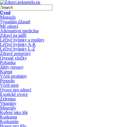
Úvod
Magazín
Vypadám úžasně
Mé zdraví
Alternativní medicína
Zdraví na talíři
Léčivé bylinky a rostliny
Léčivé bylinky A-K
Léčivé bylinky L-Z
Zdravé potraviny
Ovesné vločky
Pohanka
Jáhly (proso)
Kamut
Včelí produkty
Propolis
Včelí med
Ovoce pro zdraví
Exotické ovoce
Zelenina
Vitamíny
Minerály
Koření jako lék
Kurkuma
Kurkumin
Bonus pro tělo