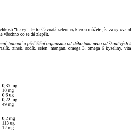
ikosti “hlavy”. Je to šťavnatá zelenina, kterou můžete jíst za syrova 
e všechno co se dá zlepšit.
ávení, hubnutí a přečištění organismu od zlého tuku nebo od škodlivých l
 draslík, zinek, sodík, selen, mangan, omega 3, omega 6 kyseliny, vit
0,35 mg
10 mg
0,6 ug
0,22 mg
49 mg
0,2 mg
113 ug
12 mg