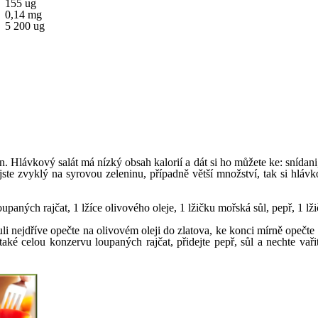
155 ug
0,14 mg
5 200 ug
n. Hlávkový salát má nízký obsah kalorií a dát si ho můžete ke: snída
jste zvyklý na syrovou zeleninu, případně větší množství, tak si hlá
upaných rajčat, 1 lžíce olivového oleje, 1 lžičku mořská sůl, pepř, 1 lž
cibuli nejdříve opečte na olivovém oleji do zlatova, ke konci mírně ope
jte také celou konzervu loupaných rajčat, přidejte pepř, sůl a nechte 