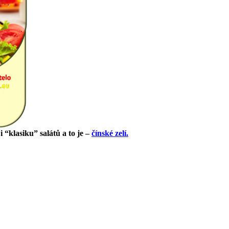
i “klasiku” salátů a to je –
čínské zelí.