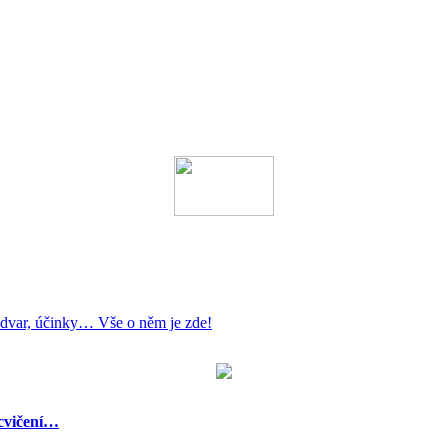
 odvar, účinky… Vše o něm je zde!
 cvičení…