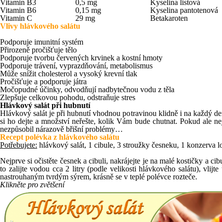
Vitamin B3
0,5 mg
Kyselina listová
Vitamin B6
0,15 mg
Kyselina pantotenová
Vitamin C
29 mg
Betakaroten
Vlivy h
lávkového salátu
Podporuje imunitní systém
Přirozeně pročišťuje tělo
Podporuje tvorbu červených krvinek a kostní hmoty
Podporuje trávení, vyprazdňování, metabolismus
Může snížit cholesterol a vysoký krevní tlak
Pročišťuje a podporuje játra
Močopudné účinky, odvodňují nadbytečnou vodu z těla
Zlepšuje celkovou pohodu, odstraňuje stres
Hlávkový salát při hubnutí
Hlávkový salát je při hubnutí vhodnou potravinou klidně i na každý de
si ho dejte a množství neřešte, kolik Vám bude chutnat. Pokud ale ne
nezpůsobil nárazově břišní problémy…
Recept polévka z hlávkového salátu
Potřebujete:
hlávkový salát, 1 cibule, 3 stroužky česneku, 1 konzerva lo
Nejprve si očistěte česnek a cibuli, nakrájejte je na malé kostičky a 
to zalijte vodou cca 2 litry (podle velikosti hlávkového salátu), vli
nastrouhaným tvrdým sýrem, krásně se v teplé polévce rozteče.
Klikněte pro zvětšení