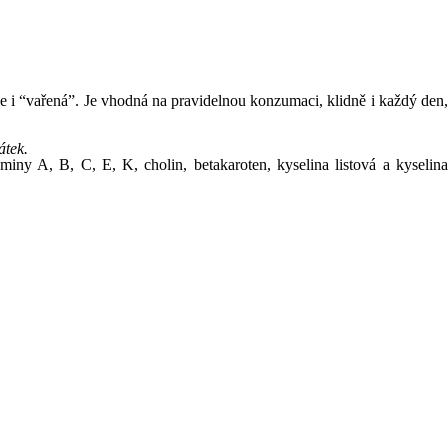
ale i “vařená”. Je vhodná na pravidelnou konzumaci, klidně i každý den,
átek.
aminy A, B, C, E, K, cholin, betakaroten, kyselina listová a kyselina