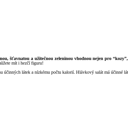
tnou, šťavnatou a užitečnou zeleninou vhodnou nejen pro “kozy”,
ůžete mít i hezčí figuru!
 účinných látek a nízkému počtu kalorií. Hlávkový salát má účinné lát