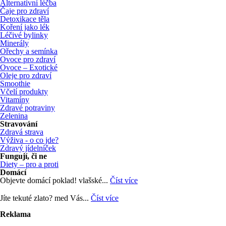
Alternativní léčba
Čaje pro zdraví
Detoxikace těla
Koření jako lék
Léčivé bylinky
Minerály
Ořechy a semínka
Ovoce pro zdraví
Ovoce – Exotické
Oleje pro zdraví
Smoothie
Včelí produkty
Vitamíny
Zdravé potraviny
Zelenina
Stravování
Zdravá strava
Výživa - o co jde?
Zdravý jídelníček
Fungují, či ne
Diety – pro a proti
Domácí
Objevte domácí poklad! vlašské...
Číst více
Jíte tekuté zlato? med Vás...
Číst více
Reklama