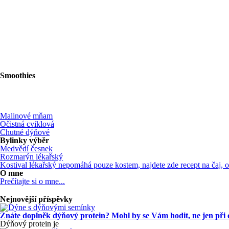
Smoothies
Malinové mňam
Očistná cviklová
Chutné dýňové
Bylinky výběr
Medvědí česnek
Rozmarýn lékařský
Kostival lékařský nepomáhá pouze kostem, najdete zde recept na čaj,
O mne
Prečítajte si o mne...
Nejnovější příspěvky
Znáte doplněk dýňový protein? Mohl by se Vám hodit, ne jen při
Dýňový protein je