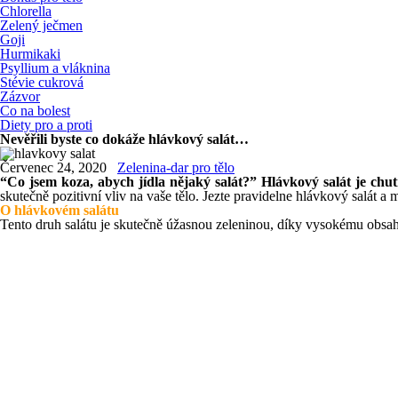
Chlorella
Zelený ječmen
Goji
Hurmikaki
Psyllium a vláknina
Stévie cukrová
Zázvor
Co na bolest
Diety pro a proti
Nevěřili byste co dokáže hlávkový salát…
Červenec 24, 2020
Zelenina-dar pro tělo
“Co jsem koza, abych jídla nějaký salát?” Hlávkový salát je chu
skutečně pozitivní vliv na vaše tělo. Jezte pravidelne hlávkový salát a m
O hlávkovém salátu
Tento druh salátu je skutečně úžasnou zeleninou, díky vysokému obsahu