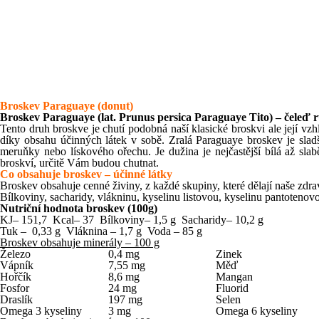
Broskev Paraguaye (donut)
Broskev Paraguaye (lat. Prunus persica Paraguaye Tito) – čeleď 
Tento druh broskve je chutí podobná naší klasické broskvi ale její vzhl
díky obsahu účinných látek v sobě. Zralá Paraguaye broskev je sladš
meruňky nebo lískového ořechu. Je dužina je nejčastější bílá až sla
broskví, určitě Vám budou chutnat.
Co obsahuje broskev – účinné látky
Broskev obsahuje cenné živiny, z každé skupiny, které dělají naše zdra
Bílkoviny, sacharidy, vlákninu, kyselinu listovou, kyselinu pantotenovou
Nutriční hodnota broskev (100g)
KJ– 151,7 Kcal– 37 Bílkoviny– 1,5 g Sacharidy– 10,2 g
Tuk – 0,33 g Vláknina – 1,7 g Voda – 85 g
Broskev obsahuje minerály – 100 g
Železo
0,4 mg
Zinek
Vápník
7,55 mg
Měď
Hořčík
8,6 mg
Mangan
Fosfor
24 mg
Fluorid
Draslík
197 mg
Selen
Omega 3 kyseliny
3 mg
Omega 6 kyseliny