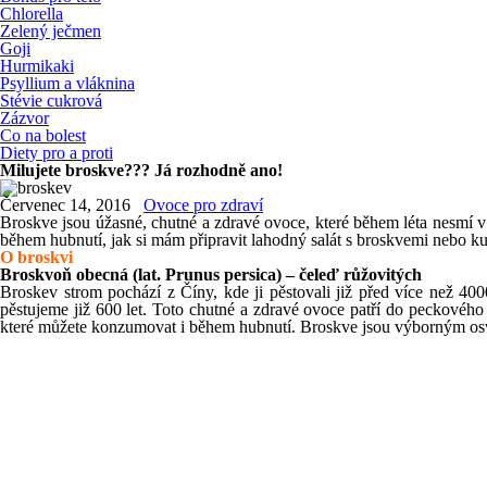
Chlorella
Zelený ječmen
Goji
Hurmikaki
Psyllium a vláknina
Stévie cukrová
Zázvor
Co na bolest
Diety pro a proti
Milujete broskve??? Já rozhodně ano!
Červenec 14, 2016
Ovoce pro zdraví
Broskve jsou úžasné, chutné a zdravé ovoce, které během léta nesmí 
během hubnutí, jak si mám připravit lahodný salát s broskvemi nebo kuř
O broskvi
Broskvoň obecná (lat. Prunus persica) – čeleď růžovitých
Broskev strom pochází z Číny, kde ji pěstovali již před více než 40
pěstujeme již 600 let. Toto chutné a zdravé ovoce patří do peckového
které můžete konzumovat i během hubnutí. Broskve jsou výborným os