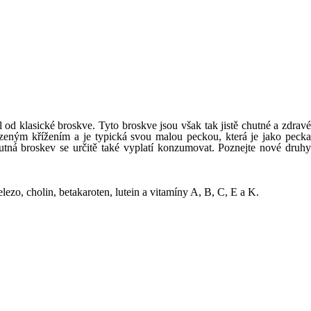
íl od klasické broskve. Tyto broskve jsou však tak jistě chutné a zdravé
rozeným křížením a je typická svou malou peckou, která je jako pecka
hutná broskev se určitě také vyplatí konzumovat. Poznejte nové druhy
elezo, cholin, betakaroten, lutein a vitamíny A, B, C, E a K.