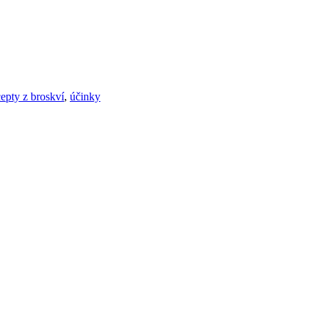
cepty z broskví
,
účinky