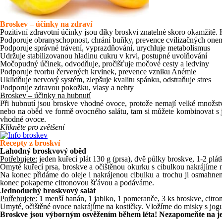
Broskev – účinky na zdraví
Pozitivní zdravotní účinky jsou díky broskvi znatelné skoro okamžitě
Podporuje obranyschopnost, chrání buňky, prevence cvilizačných one
Podporuje správné trávení, vyprazdňování, urychluje metabolismus
Udržuje stabilizovanou hladinu cukru v krvi, postupné uvolňování
Močopudný účinek, odvodňuje, pročišťuje močové cesty a ledviny
Podporuje tvorbu červených krvinek, prevence vzniku Anémie
Uklidňuje nervový systém, zlepšuje kvalitu spánku, odstraňuje stres
Podporuje zdravou pokožku, vlasy a nehty
Broskev – účinky na hubnutí
Při hubnutí jsou broskve vhodné ovoce, protože nemají velké množství 
nebo na oběd ve formě ovocného salátu, tam si můžete kombinovat s j
vhodné ovoce.
Klikněte pro zvětšení
Recepty z broskví
Lahodný broskvový oběd
Potřebujete:
jeden kuřecí plát 130 g (prsa), dvě půlky broskve, 1-2 plát
Omyté kuřecí prsa, broskve a očištěnou okurku s cibulkou nakrájíme 
Na konec přidáme do oleje i nakrájenou cibulku a trochu ji osmahne
konec pokapeme citronovou šťávou a podáváme.
Jednoduchý broskvový salát
Potřebujete:
1 menší banán, 1 jablko, 1 pomeranče, 3 ks broskve, citrono
Umyté, očištěné ovoce nakrájíme na kostičky. Vložíme do misky s jogu
Broskve jsou výborným osvěžením během léta! Nezapomeňte na j