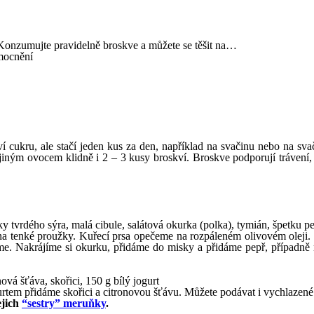
. Konzumujte pravidelně broskve a můžete se těšit na…
mocnění
cukru, ale stačí jeden kus za den, například na svačinu nebo na svači
iným ovocem klidně i 2 – 3 kusy broskví. Broskve podporují trávení,
ky tvrdého sýra, malá cibule, salátová okurka (polka), tymián, špetku pe
na tenké proužky. Kuřecí prsa opečeme na rozpáleném olivovém oleji.
me. Nakrájíme si okurku, přidáme do misky a přidáme pepř, případně
vá šťáva, skořici, 150 g bílý jogurt
rtem přidáme skořici a citronovou šťávu. Můžete podávat i vychlazené
ejich
“sestry” meruňky
.