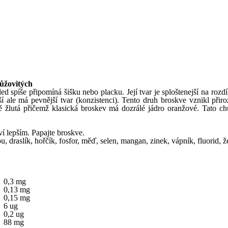
růžovitých
ed spíše připomíná šišku nebo placku. Její tvar je sploštenejší na rozd
í ale má pevnější tvar (konzistenci). Tento druh broskve vznikl při
bě žlutá přičemž klasická broskev má dozrálé jádro oranžové. Tato c
ví lepším. Papajte broskve.
, draslík, hořčík, fosfor, měď, selen, mangan, zinek, vápník, fluorid, ž
0,3 mg
0,13 mg
0,15 mg
6 ug
0,2 ug
88 mg