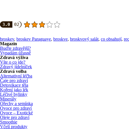
3.0
02
broskev
,
broskev Paraguaye
,
broskve
,
broskvový salát
,
co obsahují
,
re
Magazín
Buďte zdravější?
Vypadám úžasně
Zdravá výživa
Víte o co jde?
Zdravý jídelníček
Zdravá volba
Alternativní léčba
Čaje pro zdraví
Detoxikace těla
Koření jako lék
Léčivé bylinky
Minerály
Ořechy a semínka
Ovoce pro zdraví
Ovoce – Exotické
Oleje pro zdraví
Smoothie
Včelí produkty