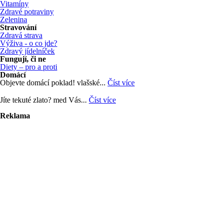
Vitamíny
Zdravé potraviny
Zelenina
Stravování
Zdravá strava
Výživa - o co jde?
Zdravý jídelníček
Fungují, či ne
Diety – pro a proti
Domácí
Objevte domácí poklad! vlašské...
Číst více
Jíte tekuté zlato? med Vás...
Číst více
Reklama