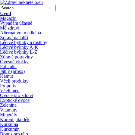
Úvod
Magazín
Vypadám úžasně
Mé zdraví
Alternativní medicína
Zdraví na talíři
Léčivé bylinky a rostliny
Léčivé bylinky A-K
Léčivé bylinky L-Z
Zdravé potraviny
Ovesné vločky
Pohanka
Jáhly (proso)
Kamut
Včelí produkty
Propolis
Včelí med
Ovoce pro zdraví
Exotické ovoce
Zelenina
Vitamíny
Minerály
Koření jako lék
Kurkuma
Kurkumin
Bonus pro tělo