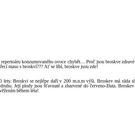
v repertoáru konzumovaného ovoce chybět… Proč jsou broskve zdravé o
ecí maso s broskví??? Ať se líbí, broskve jsou zde!
00 lety. Broskvi se nejlépe daří v 200 m.n.m výši. Broskev má ráda 
 druhu. Její plody jsou šťavnaté a zbarvené do červeno-žluta. Broske
věžením během léta!