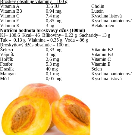
Broskev obsahuje vitamíny – 100 g
Vitamin A
335 IU
Cholin
Vitamin B3
0,94 mg
Lutein
Vitamin C
7,4 mg
Kyselina listová
Vitamin E
0,85 mg
Kyselina pantotenová
Vitamin K
3 ug
Betakaroten
Nutriční hodnota broskvový džus (100ml)
KJ– 188,6 Kcal– 46 Bílkoviny– 0,22 g Sacharidy– 13 g
Tuk – 0,13 g Vláknina – 0,35 g Voda – 86 g
Broskyňový džús obsahuje – 100 ml
Železo
0,33 mg
Vitamin B2
Vápník
3 mg
Vitamin B3
Hořčík
2,6 mg
Vitamin C
Fosfor
5,3 mg
Vitamin E
Draslík
40 mg
Selen
Mangan
0,1 mg
Kyselina pantotenová
Měď
0,05 mg
Kyselina listová