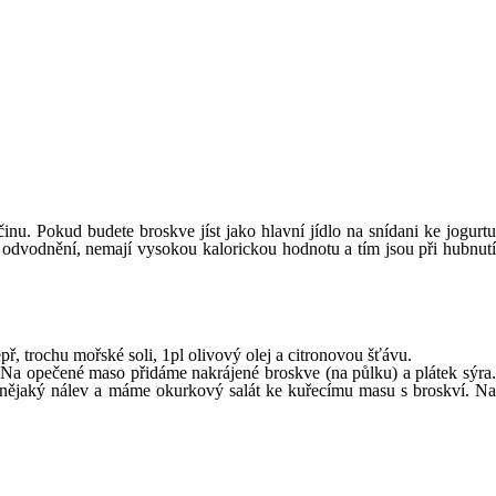
nu. Pokud budete broskve jíst jako hlavní jídlo na snídani ke jogurtu
 odvodnění, nemají vysokou kalorickou hodnotu a tím jsou při hubnutí
př, trochu mořské soli, 1pl olivový olej a citronovou šťávu.
 Na opečené maso přidáme nakrájené broskve (na půlku) a plátek sýra.
 nějaký nálev a máme okurkový salát ke kuřecímu masu s broskví. Na