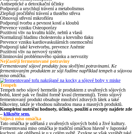
Antiseptické a detoxikační účinky
Podporují a urychlují trávení a metabolismus
Zlepšují pročištění trávení a tlustého střeva
Obnovují střevní mikroflóru
Podporují tvorbu a pevnost kostí a kloubů
Prevence vzniku Osteoporózy
Pozitivní vliv na kvalitu kůže, nehtů a vlasů
Normalizují hladinu cholesterolu a krevního tlaku
Prevence vzniku kardiovaskulárních onemocnění
Podporují také krvetvorbu, prevence Anémie
Pozitivní vliv na nervový systém
Eliminování problémového spánku a nervozity
Nejčastěji fermentované potraviny
Fermentované sójové produkty jsou skvělými potravinami. Ke
fermentovaným produktem ze sóji řadíme například tempeh a sójovou
miso omáčku.
Tempeh
Tempeh nebo sójový hermelín je produktem z uvařených sójových
bobů, které pak ve finální formě kvasí (fermentují). Tento sójový
fermentovaný produkt obsahuje množství zdravých látek a také
bílkoviny, takže je vhodnou náhradou masa a masných produktů.
Kompletní nutriční hodnoty, účinky, použití a recepty najdete zde
–
klikněte sem.
Sójová miso omáčka
Tato omáčka je udělaná z uvařených sójových bobů a živé kultury.
Fermentovaná miso omáčka je tradiční omáčkou hlavně v Japonské
kuchyni, ale oblíbená je u v celém světě. Zvykne se však vyrábět také