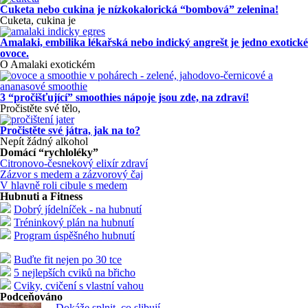
Cuketa nebo cukina je nízkokalorická “bombová” zelenina!
Cuketa, cukina je
Amalaki, embilika lékařská nebo indický angrešt je jedno exotické
ovoce.
O Amalaki exotickém
3 “pročišťující” smoothies nápoje jsou zde, na zdraví!
Pročistěte své tělo,
Pročistěte své játra, jak na to?
Nepít žádný alkohol
Domácí “rychloléky”
Citronovo-česnekový elixír zdraví
Zázvor s medem a zázvorový čaj
V hlavně roli cibule s medem
Hubnuti a Fitness
Dobrý jídelníček - na hubnutí
Tréninkový plán na hubnutí
Program úspěšného hubnutí
Buďte fit nejen po 30 tce
5 nejlepších cviků na břicho
Cviky, cvičení s vlastní vahou
Podceňováno
Dokáže splnit, co slibují