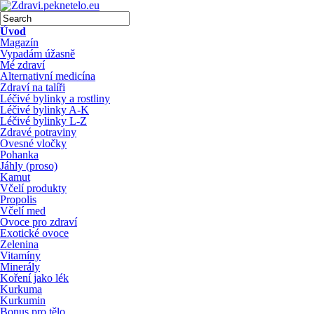
Úvod
Magazín
Vypadám úžasně
Mé zdraví
Alternativní medicína
Zdraví na talíři
Léčivé bylinky a rostliny
Léčivé bylinky A-K
Léčivé bylinky L-Z
Zdravé potraviny
Ovesné vločky
Pohanka
Jáhly (proso)
Kamut
Včelí produkty
Propolis
Včelí med
Ovoce pro zdraví
Exotické ovoce
Zelenina
Vitamíny
Minerály
Koření jako lék
Kurkuma
Kurkumin
Bonus pro tělo