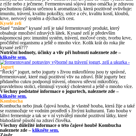
z rýže nebo z ječmene. Fermentovaná sójová miso omáčka je zdravou
pochutinou (látkou určenou k aromatizaci), která pozitivně ovlivňuje:
imunitu, trávení, kvalitu pokožky, srdce a cév, kvalitu kostí, kloubů,
krve, nervový systém a dýchacích cest.
Kyselé zelí
Staré “známe” kysané zelí je také fermentovaný produkt, který
obsahuje množství zdravých látek. Kysané zelí je především
nápomocná pro: imunitní systém, trávení, močové cesty, tvorbu krve,
pročištění organismu a ještě o mnoho více. Kolik krát do roka jíte
kysané zelí???
Nutriční hodnoty, účinky a vliv při hubnutí naleznete zde –
klikněte sem.
Jogurt
“Řecký” jogurt, nebo jogurty s živou mikroflórou jsou ty správné,
fermentované, které mají pozitivní vliv na zdraví. Bílé jogurty bez
přidaného cukru podporují trávení, obnovu střevní mikroflóry,
pravidelnou stolici, eliminují vysoký cholesterol a ještě o mnoho více.
Všechny podstatné informace o jogurtech, naleznete zde –
klikněte sem.
Kombucha
Kombucha nebo jinak čajová houba, je vlastně houba, která žije a také
se rozmnožuje ve vodním prostředí s živými kulturami. Tato houba v
láhvi fermentuje a tak se v ní vytvářejí mnohé pozitivní látky, které
blahodárně působí na zdraví člověka.
Všechny důležité informace o této čajové houbě Kombucha
naleznete zde –
klikněte sem.
Závěr