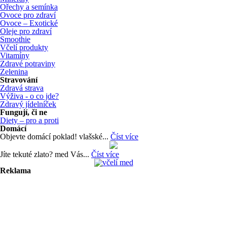
Ořechy a semínka
Ovoce pro zdraví
Ovoce – Exotické
Oleje pro zdraví
Smoothie
Včelí produkty
Vitamíny
Zdravé potraviny
Zelenina
Stravování
Zdravá strava
Výživa - o co jde?
Zdravý jídelníček
Fungují, či ne
Diety – pro a proti
Domácí
Objevte domácí poklad! vlašské...
Číst více
Jíte tekuté zlato? med Vás...
Číst více
Reklama