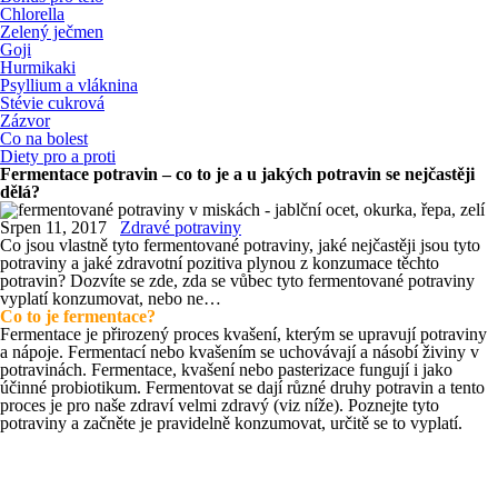
Chlorella
Zelený ječmen
Goji
Hurmikaki
Psyllium a vláknina
Stévie cukrová
Zázvor
Co na bolest
Diety pro a proti
Fermentace potravin – co to je a u jakých potravin se nejčastěji
dělá?
Srpen 11, 2017
Zdravé potraviny
Co jsou vlastně tyto fermentované potraviny, jaké nejčastěji jsou tyto
potraviny a jaké zdravotní pozitiva plynou z konzumace těchto
potravin? Dozvíte se zde, zda se vůbec tyto fermentované potraviny
vyplatí konzumovat, nebo ne…
Co to je fermentace?
Fermentace je přirozený proces kvašení, kterým se upravují potraviny
a nápoje. Fermentací nebo kvašením se uchovávají a násobí živiny v
potravinách. Fermentace, kvašení nebo pasterizace fungují i ​​jako
účinné probiotikum. Fermentovat se dají různé druhy potravin a tento
proces je pro naše zdraví velmi zdravý (viz níže). Poznejte tyto
potraviny a začněte je pravidelně konzumovat, určitě se to vyplatí.