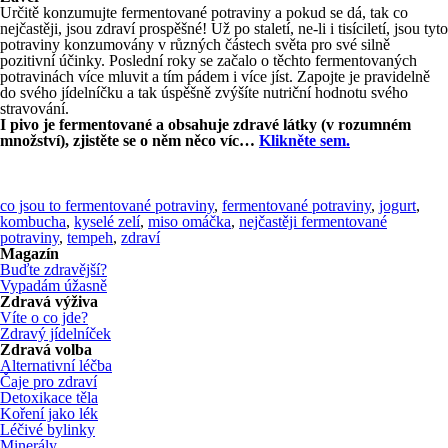
Určitě konzumujte fermentované potraviny a pokud se dá, tak co
nejčastěji, jsou zdraví prospěšné! Už po staletí, ne-li i tisíciletí, jsou tyto
potraviny konzumovány v různých částech světa pro své silně
pozitivní účinky. Poslední roky se začalo o těchto fermentovaných
potravinách více mluvit a tím pádem i více jíst. Zapojte je pravidelně
do svého jídelníčku a tak úspěšně zvýšíte nutriční hodnotu svého
stravování.
I pivo je fermentované a obsahuje zdravé látky (v rozumném
množství), zjistěte se o něm něco víc…
Klikněte sem.
co jsou to fermentované potraviny
,
fermentované potraviny
,
jogurt
,
kombucha
,
kyselé zelí
,
miso omáčka
,
nejčastěji fermentované
potraviny
,
tempeh
,
zdraví
Magazín
Buďte zdravější?
Vypadám úžasně
Zdravá výživa
Víte o co jde?
Zdravý jídelníček
Zdravá volba
Alternativní léčba
Čaje pro zdraví
Detoxikace těla
Koření jako lék
Léčivé bylinky
Minerály