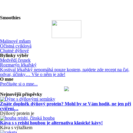
Smoothies
Malinové mňam
Očistná cviklová
Chutné dýňové
Bylinky výběr
Medvědí česnek
Rozmarýn lékařský
Kostival lékařský nepomáhá pouze kostem, najdete zde recept na čaj,
odvar, účinky… Vše o něm je zde!
O mne
Prečítajte si o mne...
Nejnovější příspěvky
Znáte doplněk dýňový protein? Mohl by se Vám hodit, ne jen při
cvičení…
Dýňový protein je
Káva s s reishi houbou je alternativa klasické kávy!
Káva s výtažkem