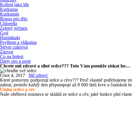
Koření jako lék
Kurkuma
Kurkumin
Bonus pro tělo
Chlorella
Zelený ječmen
Goji
Hurmikaki
Psyllium a vláknina
Stévie cukrová
Zázvor
Co na bolest
Diety pro a proti
Chcete mít zdravé a silné srdce??? Toto Vám pomůže získat ho…
Únor 4, 2017
Mé zdraví
Které potraviny podporují srdce a cévy??? Proč vlastně potřebujeme mí
zabrat, protože každý den přepumpuje až 8 000 litrů krve a častokr
Úloha srdce a cév
Naše oběhová soustava se skládá ze srdce a cév, jaké funkce plní vlast