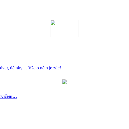
 odvar, účinky… Vše o něm je zde!
 cvičení…