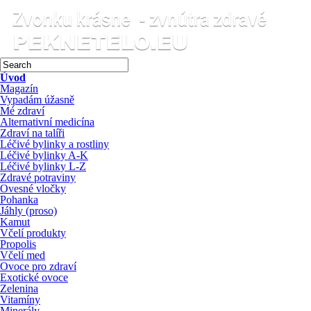
Úvod
Magazín
Vypadám úžasně
Mé zdraví
Alternativní medicína
Zdraví na talíři
Léčivé bylinky a rostliny
Léčivé bylinky A-K
Léčivé bylinky L-Z
Zdravé potraviny
Ovesné vločky
Pohanka
Jáhly (proso)
Kamut
Včelí produkty
Propolis
Včelí med
Ovoce pro zdraví
Exotické ovoce
Zelenina
Vitamíny
Minerály