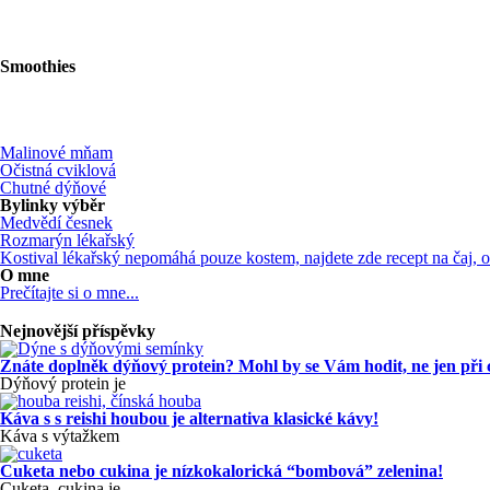
Smoothies
Malinové mňam
Očistná cviklová
Chutné dýňové
Bylinky výběr
Medvědí česnek
Rozmarýn lékařský
Kostival lékařský nepomáhá pouze kostem, najdete zde recept na čaj,
O mne
Prečítajte si o mne...
Nejnovější příspěvky
Znáte doplněk dýňový protein? Mohl by se Vám hodit, ne jen při
Dýňový protein je
Káva s s reishi houbou je alternativa klasické kávy!
Káva s výtažkem
Cuketa nebo cukina je nízkokalorická “bombová” zelenina!
Cuketa, cukina je