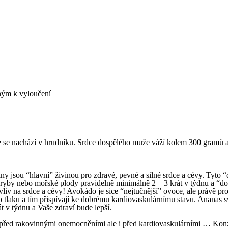
eným k vyloučení
e se nachází v hrudníku. Srdce dospělého muže váží kolem 300 gramů a 
jsou “hlavní” živinou pro zdravé, pevné a silné srdce a cévy. Tyto “do
ryby nebo mořské plody pravidelně minimálně 2 – 3 krát v týdnu a “
liv na srdce a cévy! Avokádo je sice “nejtučnější” ovoce, ale právě pro
o tlaku a tím přispívají ke dobrému kardiovaskulárnímu stavu. Ananas 
t v týdnu a Vaše zdraví bude lepší.
í před rakovinnými onemocněními ale i před kardiovaskulárními … Kon