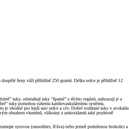
dospělé ženy váží přibližně 250 gramů. Délka srdce je přibližně 12
bré” tuky, odstraňují tuky “špatné” z těchto orgánů, nahrazují je a
dobré” tuky pomohou vašemu kardiovaskulárnímu systému.
to je vhodné pro lepší stav srdce a cév. Dobré rostlinné tuky v avokádu
svým obsahem vitamínů, vlákniny a antioxidantů také pozitivně
zumujte syrovou (smoothies, šťáva) nebo jemně podušenou brokolici a