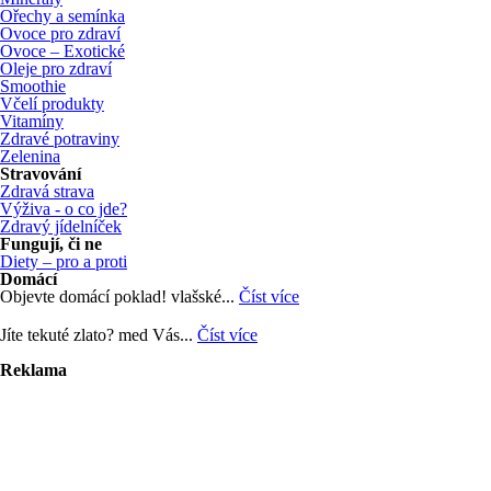
Ořechy a semínka
Ovoce pro zdraví
Ovoce – Exotické
Oleje pro zdraví
Smoothie
Včelí produkty
Vitamíny
Zdravé potraviny
Zelenina
Stravování
Zdravá strava
Výživa - o co jde?
Zdravý jídelníček
Fungují, či ne
Diety – pro a proti
Domácí
Objevte domácí poklad! vlašské...
Číst více
Jíte tekuté zlato? med Vás...
Číst více
Reklama