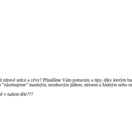
t zdravé srdce a cévy? Přinášíme Vám potraviny a tipy, díky kterým bu
át ho “zásobujeme” mastným, nezdravým jídlem, stresem a žádným neb
ně v našem těle???