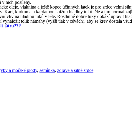
 v nich posíleny.
terické oleje, vláknina a ještě kopec účinných látek je pro srdce velmi
év. Kari, kurkuma a kardamon snižují hladiny tuků těle a tím normalizují 
vní vliv na hladinu tuků v těle. Rostlinné dobré tuky dokáží upravit hla
 vynaložit tolik námahy (vyšší tlak v cévách), aby se krev dostala všu
it játra???
ryby a mořské plody
,
semínka
,
zdravé a silné srdce