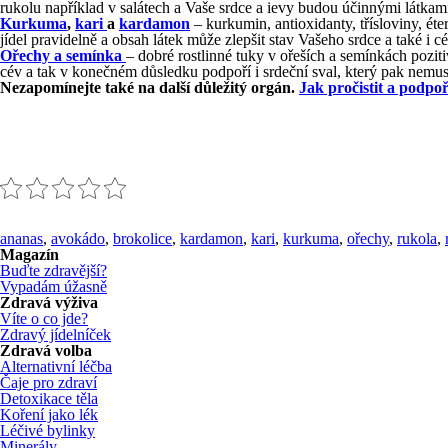
rukolu například v salátech a Vaše srdce a ievy budou účinnými látkami
Kurkuma
,
kari
a
kardamon
– kurkumin, antioxidanty, třísloviny, é
jídel pravidelně a obsah látek může zlepšit stav Vašeho srdce a také i c
Ořechy a semínka
– dobré rostlinné tuky v ořeších a semínkách poziti
cév a tak v konečném důsledku podpoří i srdeční sval, který pak nemusí
Nezapomínejte také na další důležitý orgán.
Jak pročistit a podpoř
ananas
,
avokádo
,
brokolice
,
kardamon
,
kari
,
kurkuma
,
ořechy
,
rukola
,
Magazín
Buďte zdravější?
Vypadám úžasně
Zdravá výživa
Víte o co jde?
Zdravý jídelníček
Zdravá volba
Alternativní léčba
Čaje pro zdraví
Detoxikace těla
Koření jako lék
Léčivé bylinky
Minerály