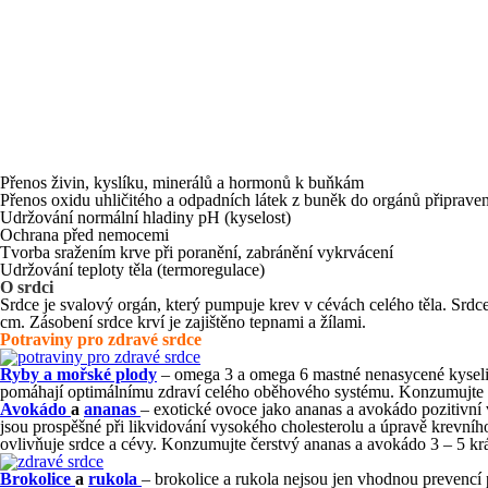
Přenos živin, kyslíku, minerálů a hormonů k buňkám
Přenos oxidu uhličitého a odpadních látek z buněk do orgánů připrav
Udržování normální hladiny pH (kyselost)
Ochrana před nemocemi
Tvorba sražením krve při poranění, zabránění vykrvácení
Udržování teploty těla (termoregulace)
O srdci
Srdce je svalový orgán, který pumpuje krev v cévách celého těla. Srdc
cm. Zásobení srdce krví je zajištěno tepnami a žílami.
Potraviny pro zdravé srdce
Ryby a mořské plody
– omega 3 a omega 6 mastné nenasycené kyseliny 
pomáhají optimálnímu zdraví celého oběhového systému. Konzumujte 
Avokádo
a
ananas
– exotické ovoce jako ananas a avokádo pozitivní v
jsou prospěšné při likvidování vysokého cholesterolu a úpravě krevníh
ovlivňuje srdce a cévy. Konzumujte čerstvý ananas a avokádo 3 – 5 krá
Brokolice
a
rukola
– brokolice a rukola nejsou jen vhodnou prevenc