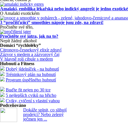
Amalaki, embilika lékařská nebo indický angrešt je jedno exotické
O Amalaki exotickém
3 “pročišťující” smoothies nápoje jsou zde, na zdraví!
Pročistěte své tělo,
Pročistěte své játra, jak na to?
Nepít žádný alkohol
Domácí “rychloléky”
Citronovo-česnekový elixír zdraví
Zázvor s medem a zázvorový čaj
V hlavně roli cibule s medem
Hubnuti a Fitness
Dobrý jídelníček - na hubnutí
Tréninkový plán na hubnutí
Program úspěšného hubnutí
Buďte fit nejen po 30 tce
5 nejlepších cviků na břicho
Cviky, cvičení s vlastní vahou
Podceňováno
Dokáže splnit, co slibují
prodejci? Nebo zelený
ječmen jen ...