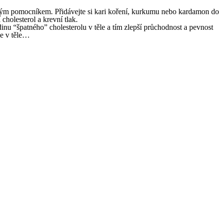
 silným pomocníkem. Přidávejte si kari koření, kurkumu nebo kardamon do
cholesterol a krevní tlak.
dinu “špatného” cholesterolu v těle a tím zlepší průchodnost a pevnost
de v těle…